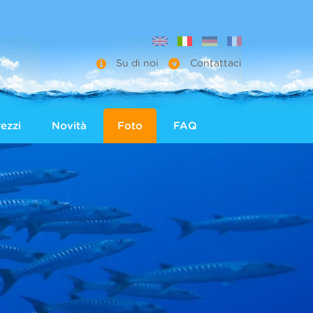
Su di noi
Contattaci
ezzi
Novità
Foto
FAQ