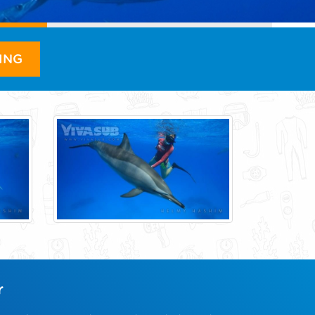
ING
r