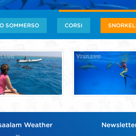
O SOMMERSO
CORSI
SNORKEL
saalam Weather
Newslette